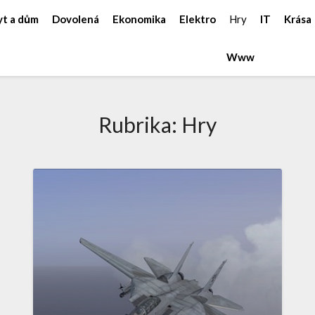
yt a dům
Dovolená
Ekonomika
Elektro
Hry
IT
Krása
Www
Rubrika:
Hry