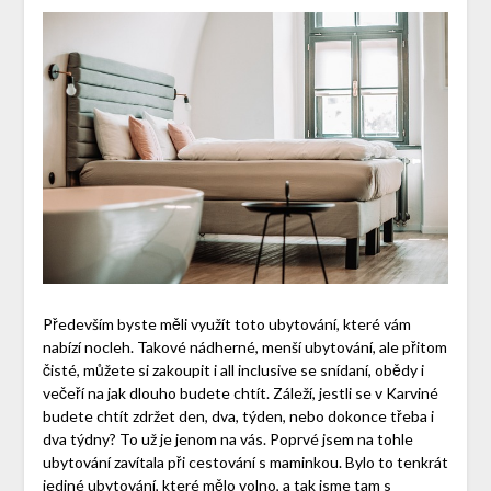
Především byste měli využít toto ubytování, které vám
nabízí nocleh. Takové nádherné, menší ubytování, ale přitom
čisté, můžete si zakoupit i all inclusive se snídaní, obědy i
večeří na jak dlouho budete chtít. Záleží, jestli se v Karviné
budete chtít zdržet den, dva, týden, nebo dokonce třeba i
dva týdny? To už je jenom na vás. Poprvé jsem na tohle
ubytování zavítala při cestování s maminkou. Bylo to tenkrát
jediné ubytování, které mělo volno, a tak jsme tam s