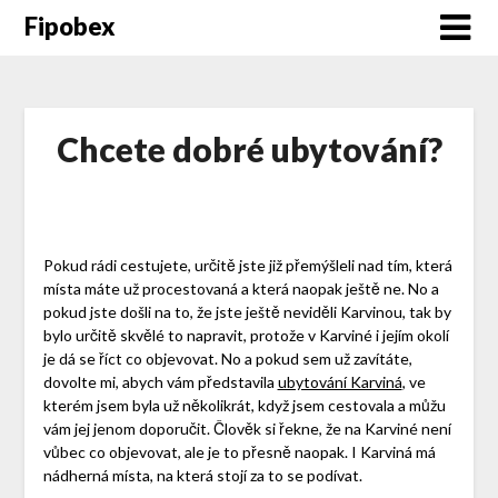
Fipobex
Chcete dobré ubytování?
Pokud rádi cestujete, určitě jste již přemýšleli nad tím, která
místa máte už procestovaná a která naopak ještě ne. No a
pokud jste došli na to, že jste ještě neviděli Karvinou, tak by
bylo určitě skvělé to napravit, protože v Karviné i jejím okolí
je dá se říct co objevovat. No a pokud sem už zavítáte,
dovolte mi, abych vám představila
ubytování Karviná
, ve
kterém jsem byla už několikrát, když jsem cestovala a můžu
vám jej jenom doporučit. Člověk si řekne, že na Karviné není
vůbec co objevovat, ale je to přesně naopak. I Karviná má
nádherná místa, na která stojí za to se podívat.