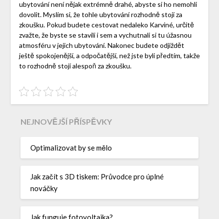
ubytování není nějak extrémně drahé, abyste si ho nemohli
dovolit. Myslím si, že tohle ubytování rozhodně stojí za
zkoušku. Pokud budete cestovat nedaleko Karviné, určitě
zvažte, že byste se stavili i sem a vychutnali si tu úžasnou
atmosféru v jejich ubytování. Nakonec budete odjíždět
ještě spokojenější, a odpočatější, než jste byli předtím, takže
to rozhodně stojí alespoň za zkoušku.
NEJNOVĚJŠÍ PŘÍSPĚVKY
Optimalizovat by se mělo
Jak začít s 3D tiskem: Průvodce pro úplné
nováčky
Jak funguje fotovoltaika?