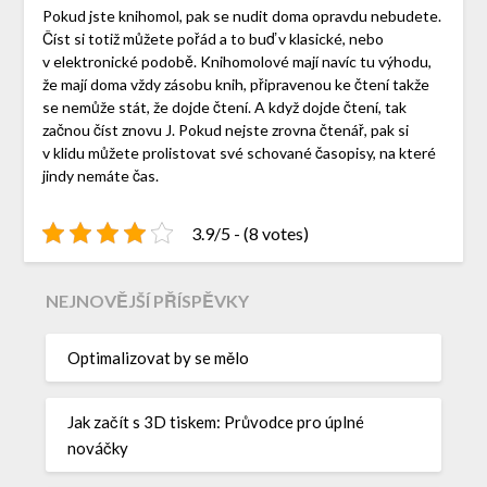
Pokud jste knihomol, pak se nudit doma opravdu nebudete.
Číst si totiž můžete pořád a to buď v klasické, nebo
v elektronické podobě. Knihomolové mají navíc tu výhodu,
že mají doma vždy zásobu knih, připravenou ke čtení takže
se nemůže stát, že dojde čtení. A když dojde čtení, tak
začnou číst znovu J. Pokud nejste zrovna čtenář, pak si
v klidu můžete prolistovat své schované časopisy, na které
jindy nemáte čas.
3.9/5 - (8 votes)
NEJNOVĚJŠÍ PŘÍSPĚVKY
Optimalizovat by se mělo
Jak začít s 3D tiskem: Průvodce pro úplné
nováčky