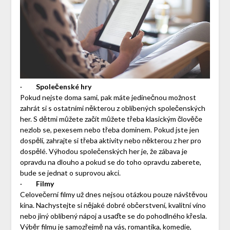
·
Společenské hry
Pokud nejste doma sami, pak máte jedinečnou možnost
zahrát si s ostatními některou z oblíbených společenských
her. S dětmi můžete začít můžete třeba klasickým člověče
nezlob se, pexesem nebo třeba dominem. Pokud jste jen
dospělí, zahrajte si třeba aktivity nebo některou z her pro
dospělé. Výhodou společenských her je, že zábava je
opravdu na dlouho a pokud se do toho opravdu zaberete,
bude se jednat o suprovou akci.
·
Filmy
Celovečerní filmy už dnes nejsou otázkou pouze návštěvou
kina. Nachystejte si nějaké dobré občerstvení, kvalitní víno
nebo jiný oblíbený nápoj a usaďte se do pohodlného křesla.
Výběr filmu je samozřejmě na vás, romantika, komedie,