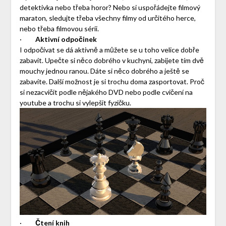
detektivka nebo třeba horor? Nebo si uspořádejte filmový
maraton, sledujte třeba všechny filmy od určitého herce,
nebo třeba filmovou sérii.
·
Aktivní odpočinek
I odpočívat se dá aktivně a můžete se u toho velice dobře
zabavit. Upečte si něco dobrého v kuchyni, zabijete tím dvě
mouchy jednou ranou. Dáte si něco dobrého a ještě se
zabavíte. Další možnost je si trochu doma zasportovat. Proč
si nezacvičit podle nějakého DVD nebo podle cvičení na
youtube a trochu si vylepšit fyzičku.
·
Čtení knih