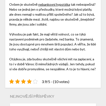
Ovšem je skutečně
nebankovní hypotéka
tak nebezpečná?
Nebo se jedná jen o předsudky, které možná kdysi platily,
ale dnes nemají s realitou příliš společného? Jak už to bývá,
pravda je někde mezi. Jistě, najdou se skutečně „šmejdské“
firmy, ale jsou zde i solidní.
Výhodou je pak fakt, že mají větší volnost, co se týká
nastavení podmínek pro žadatele, než banka. To znamená,
že jsou dostupné pro mnohem širší populaci. A věřte, že lidé
toho využívají, neboť chtějí mít vlastní dům nebo byt.
Otázkou je, zda budou skutečně všichni mít na zaplacení, a
to i v době Vánoc či mimořádných výdajů. Jen tehdy, pokud
si vše dobře promyslíme, se nespálíme. A to je to hlavní, ne?
3.9/5 - (10 votes)
NEJNOVĚJŠÍ PŘÍSPĚVKY