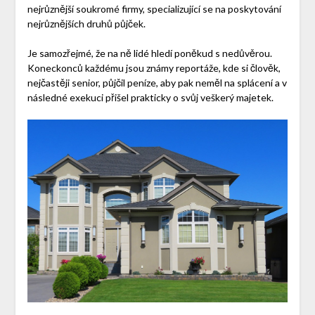
nejrůznější soukromé firmy, specializující se na poskytování
nejrůznějších druhů půjček.
Je samozřejmé, že na ně lidé hledí poněkud s nedůvěrou.
Koneckonců každému jsou známy reportáže, kde si člověk,
nejčastěji senior, půjčil peníze, aby pak neměl na splácení a v
následné exekuci přišel prakticky o svůj veškerý majetek.