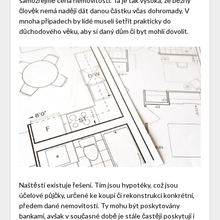
samozřejmě cena nemovitostí. Ta je tak vysoká, že běžný
člověk nemá naději dát danou částku včas dohromady. V
mnoha případech by lidé museli šetřit prakticky do
důchodového věku, aby si daný dům či byt mohli dovolit.
Naštěstí existuje řešení. Tím jsou hypotéky, což jsou
účelové půjčky, určené ke koupi či rekonstrukci konkrétní,
předem dané nemovitosti. Ty mohu být poskytovány
bankami, avšak v současné době je stále častěji poskytují i