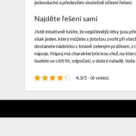
jednoduché a především skutečně účinné řešení.
Najděte řešení sami
Jistě intuitivně tušíte, že nejúčinnější léky jsou p
však jeden, který můžete s jistotou zvolit při všec
dostanete nádobku s tmavě zeleným práškem, z n
nápoje. Nápoj má charakteristickou chuť, na ktero
budete se cítit fit, odpočatí, v dobré náladě, Vaš
4.3/5 - (6 votes)