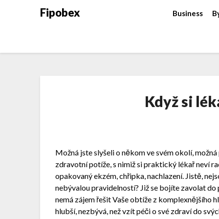
Fipobex
Business
B
Když si lék
Možná jste slyšeli o někom ve svém okolí, možná 
zdravotní potíže, s nimiž si praktický lékař neví r
opakovaný ekzém, chřipka, nachlazení. Jistě, nej
nebývalou pravidelností? Již se bojíte zavolat d
nemá zájem řešit Vaše obtíže z komplexnějšího hl
hlubší, nezbývá, než vzít péči o své zdraví do svýc