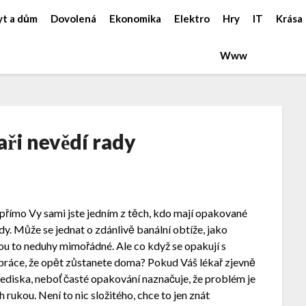
yt a dům
Dovolená
Ekonomika
Elektro
Hry
IT
Krása
Www
aři nevědí rady
přímo Vy sami jste jedním z těch, kdo mají opakované
ady. Může se jednat o zdánlivě banální obtíže, jako
sou to neduhy mimořádné. Ale co když se opakují s
o práce, že opět zůstanete doma? Pokud Váš lékař zjevně
ediska, neboť časté opakování naznačuje, že problém je
h rukou. Není to nic složitého, chce to jen znát