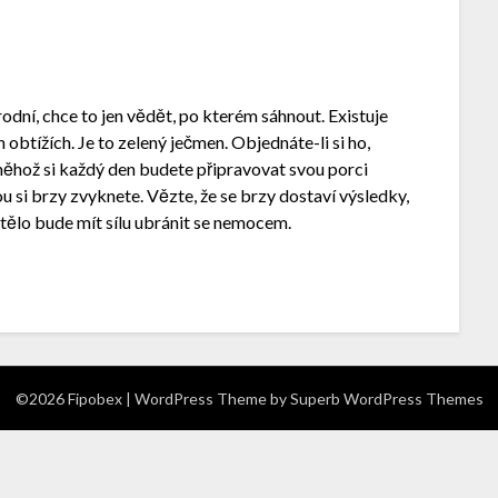
řírodní, chce to jen vědět, po kterém sáhnout. Existuje
h obtížích. Je to zelený
ječmen
. Objednáte-li si ho,
ěhož si každý den budete připravovat svou porci
u si brzy zvyknete. Vězte, že se brzy dostaví výsledky,
e tělo bude mít sílu ubránit se nemocem.
©2026 Fipobex
| WordPress Theme by
Superb WordPress Themes