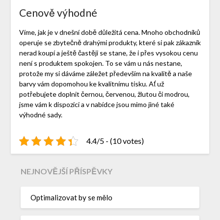
Cenově výhodné
Víme, jak je v dnešní době důležitá cena. Mnoho obchodníků
operuje se zbytečně drahými produkty, které si pak zákazník
nerad koupí a ještě častěji se stane, že i přes vysokou cenu
není s produktem spokojen. To se vám u nás nestane,
protože my si dáváme záležet především na kvalitě a naše
barvy vám dopomohou ke kvalitnímu tisku. Ať už
potřebujete doplnit černou, červenou, žlutou či modrou,
jsme vám k dispozici a v nabídce jsou mimo jiné také
výhodné sady.
4.4/5 - (10 votes)
NEJNOVĚJŠÍ PŘÍSPĚVKY
Optimalizovat by se mělo