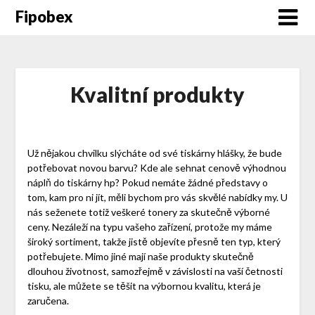
Fipobex
Kvalitní produkty
Už nějakou chvilku slýcháte od své tiskárny hlášky, že bude
potřebovat novou barvu? Kde ale sehnat cenově výhodnou
náplň do tiskárny hp
? Pokud nemáte žádné představy o
tom, kam pro ni jít, měli bychom pro vás skvělé nabídky my. U
nás seženete totiž veškeré tonery za skutečně výborné
ceny. Nezáleží na typu vašeho zařízení, protože my máme
široký sortiment, takže jistě objevíte přesně ten typ, který
potřebujete. Mimo jiné mají naše produkty skutečně
dlouhou životnost, samozřejmě v závislosti na vaší četnosti
tisku, ale můžete se těšit na výbornou kvalitu, která je
zaručena.