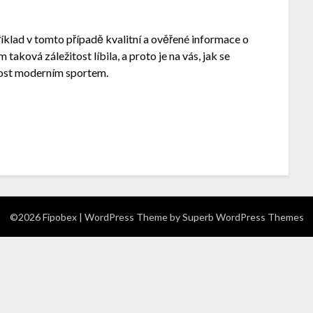
íklad v tomto případě kvalitní a ověřené informace o
taková záležitost líbila, a proto je na vás, jak se
dost moderním sportem.
©2026 Fipobex
| WordPress Theme by
Superb WordPress Themes