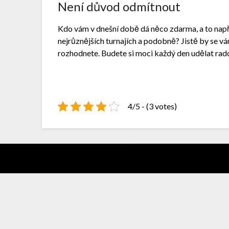
Není důvod odmítnout
Kdo vám v dnešní době dá něco zdarma, a to např
nejrůznějších turnajích a podobně? Jistě by se vám 
rozhodnete. Budete si moci každý den udělat ra
4/5 - (3 votes)