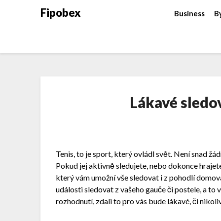
Fipobex
Business
B
Lákavé sledo
Tenis, to je sport, který ovládl svět. Není snad žá
Pokud jej aktivně sledujete, nebo dokonce hrajete 
který vám umožní vše sledovat i z pohodlí domo
události sledovat z vašeho gauče či postele, a to 
rozhodnutí, zdali to pro vás bude lákavé, či nikoliv