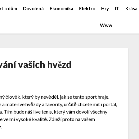
yt a dům
Dovolená
Ekonomika
Elektro
Hry
IT
Krása
Www
vání vašich hvězd
dný člověk, který by nevěděl, jak se tento sport hraje.
a máte své hvězdy a favority, určitě chcete mít i portál,
va. Tím bude náš
live tenis
, který vám dovolí všechny
ve velmi vysoké kvalitě. Záleží proto na vašem
.