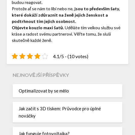
budou reagovat.
Protože ať se nám to líbí nebo ne,
jsou to především šaty,
které dokáží zdůraznit na ženě jejich ženskost a
podtrhnout tím jejich osobnost.
Objevte kouzlo maxi šatů.
Uděláte tím velkou službu své
kráse a radost svému partnerovi. Věřte tomu, že sluší
skutečně každé ženě.
4.1/5 - (10 votes)
NEJNOVĚJŠÍ PŘÍSPĚVKY
Optimalizovat by se mělo
Jak začít s 3D tiskem: Průvodce pro úplné
nováčky
Jak funguje fotovoltaika?