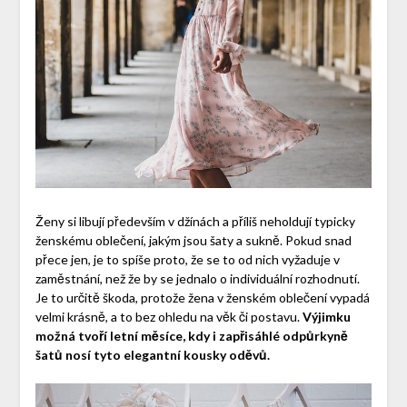
Ženy si libují především v džínách a příliš neholdují typicky
ženskému oblečení, jakým jsou šaty a sukně. Pokud snad
přece jen, je to spíše proto, že se to od nich vyžaduje v
zaměstnání, než že by se jednalo o individuální rozhodnutí.
Je to určitě škoda, protože žena v ženském oblečení vypadá
velmi krásně, a to bez ohledu na věk či postavu.
Výjimku
možná tvoří letní měsíce, kdy i zapřisáhlé odpůrkyně
šatů nosí tyto elegantní kousky oděvů.