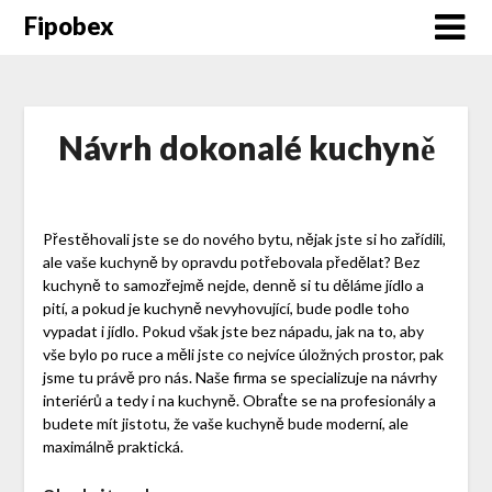
Fipobex
Návrh dokonalé kuchyně
Přestěhovali jste se do nového bytu, nějak jste si ho zařídili,
ale vaše kuchyně by opravdu potřebovala předělat? Bez
kuchyně to samozřejmě nejde, denně si tu děláme jídlo a
pití, a pokud je kuchyně nevyhovující, bude podle toho
vypadat i jídlo. Pokud však jste bez nápadu, jak na to, aby
vše bylo po ruce a měli jste co nejvíce úložných prostor, pak
jsme tu právě pro nás. Naše firma se specializuje na
návrhy
interiérů
a tedy i na kuchyně. Obraťte se na profesionály a
budete mít jistotu, že vaše kuchyně bude moderní, ale
maximálně praktická.