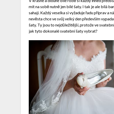
V krásné a dlouhé bílé róbě si každý ihned předst
mít na sobě nutně jen bílé šaty. I tak je ale bílá b
sahají. Každý veselka si vyžaduje řadu příprav a n
nevěsta chce ve svůj velký den především vypada
šaty. Ty jsou to nejdůležitější, protože ve svateb
jak tyto dokonalé svatební šaty vybrat?