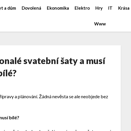
yt a dům
Dovolená
Ekonomika
Elektro
Hry
IT
Krása
Www
onalé svatební šaty a musí
bílé?
přípravy a plánování. Žádná nevěsta se ale neobjede bez
usí bílé?