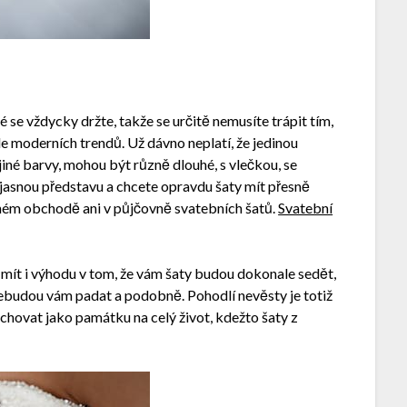
se vždycky držte, takže se určitě nemusíte trápit tím,
e moderních trendů. Už dávno neplatí, že jedinou
jiné barvy, mohou být různě dlouhé, s vlečkou, se
 jasnou představu a chcete opravdu šaty mít přesně
dném obchodě ani v půjčovně svatebních šatů.
Svatební
e mít i výhodu v tom, že vám šaty budou dokonale sedět,
ebudou vám padat a podobně. Pohodlí nevěsty je totiž
schovat jako památku na celý život, kdežto šaty z