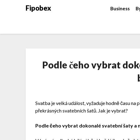
Fipobex
Business
B
Podle čeho vybrat dok
Svatba je velká událost, vyžaduje hodně času na 
překrásných svatebních šatů. Jak je vybrat?
Podle čeho vybrat dokonalé svatební šaty a m