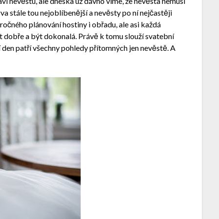
aví nevěstu, ale dneska už dávno víme, že nevěsta nemusí
arva stále tou nejoblíbenější a nevěsty po ní nejčastěji
áročného plánování hostiny i obřadu, ale asi každá
t dobře a být dokonalá. Právě k tomu slouží svatební
ní den patří všechny pohledy přítomných jen nevěstě. A