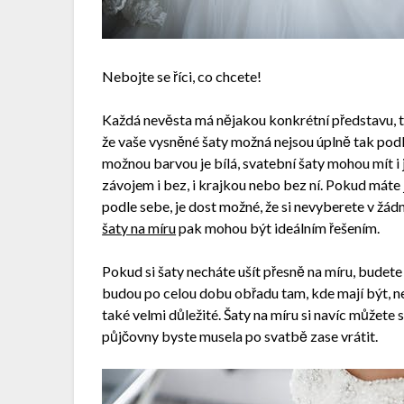
Nebojte se říci, co chcete!
Každá nevěsta má nějakou konkrétní představu, té 
že vaše vysněné šaty možná nejsou úplně tak podl
možnou barvou je bílá, svatební šaty mohou mít i 
závojem i bez, i krajkou nebo bez ní. Pokud máte
podle sebe, je dost možné, že si nevyberete v žá
šaty na míru
pak mohou být ideálním řešením.
Pokud si šaty necháte ušít přesně na míru, budet
budou po celou dobu obřadu tam, kde mají být, n
také velmi důležité. Šaty na míru si navíc můžete 
půjčovny byste musela po svatbě zase vrátit.