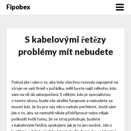
Fipobex
S kabelovými řetězy
problémy mít nebudete
Pokud jde i vám o to, aby byly všechny rozvody napojené na
stroje ve vaší firmě v pořádku, měli byste najít někoho, kdo
vám na ně dá zabezpečení. S někým, kdo je specialistou
v tomto oboru, bude vše skvěle fungovat a nebudete se
muset bát, že by pro vás něco nebylo perfektní. Jestli vám
jde o to, aby se nemohli nikde přiskřípnout nebo nějak
poškodit kvůli tomu, že se stroj pohybuje, budete
s
kabelovými řetězy
spokojení, jak je to jen možné. Jde o