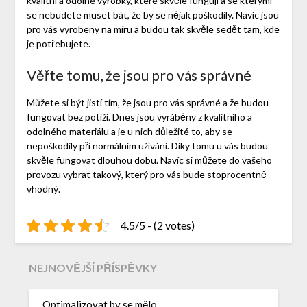
kvalitní a odolné výrobky, které skvěle fungují a se kterými
se nebudete muset bát, že by se nějak poškodily. Navíc jsou
pro vás vyrobeny na míru a budou tak skvěle sedět tam, kde
je potřebujete.
Věřte tomu, že jsou pro vás správné
Můžete si být jistí tím, že jsou pro vás správné a že budou
fungovat bez potíží. Dnes jsou vyráběny z kvalitního a
odolného materiálu a je u nich důležité to, aby se
nepoškodily při normálním užívání. Díky tomu u vás budou
skvěle fungovat dlouhou dobu. Navíc si můžete do vašeho
provozu vybrat takový, který pro vás bude stoprocentně
vhodný.
4.5/5 - (2 votes)
NEJNOVĚJŠÍ PŘÍSPĚVKY
Optimalizovat by se mělo