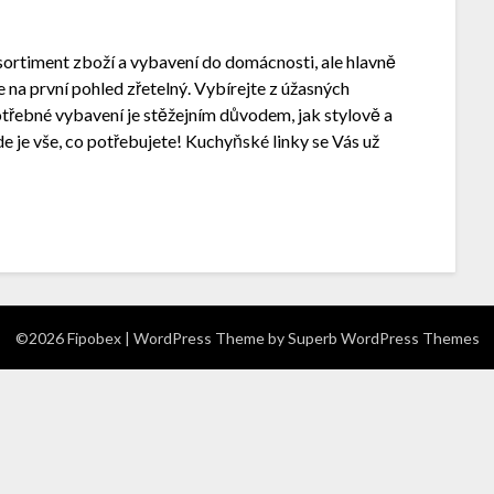
ortiment zboží a vybavení do domácnosti, ale hlavně
 na první pohled zřetelný. Vybírejte z úžasných
Potřebné vybavení je stěžejním důvodem, jak stylově a
e je vše, co potřebujete! Kuchyňské linky se Vás už
©2026 Fipobex
| WordPress Theme by
Superb WordPress Themes