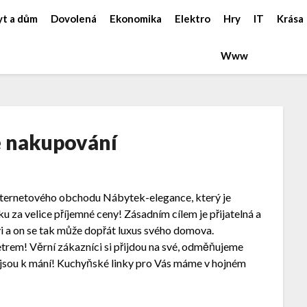
yt a dům
Dovolená
Ekonomika
Elektro
Hry
IT
Krása
Www
 nakupování
nternetového obchodu Nábytek-elegance, který je
 za velice příjemné ceny! Zásadním cílem je přijatelná a
 a on se tak může dopřát luxus svého domova.
trem! Věrní zákazníci si přijdou na své, odměňujeme
jsou k mání!
Kuchyňské linky
pro Vás máme v hojném