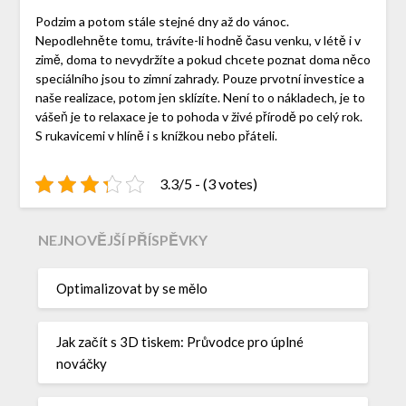
Podzim a potom stále stejné dny až do vánoc.
Nepodlehněte tomu, trávíte-li hodně času venku, v létě i v
zimě, doma to nevydržíte a pokud chcete poznat doma něco
speciálního jsou to zimní zahrady. Pouze prvotní investice a
naše realizace, potom jen sklízíte. Není to o nákladech, je to
vášeň je to relaxace je to pohoda v živé přírodě po celý rok.
S rukavicemi v hlíně i s knížkou nebo přáteli.
3.3/5 - (3 votes)
NEJNOVĚJŠÍ PŘÍSPĚVKY
Optimalizovat by se mělo
Jak začít s 3D tiskem: Průvodce pro úplné
nováčky